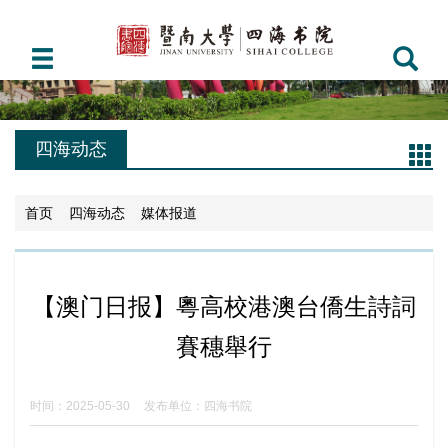
四海动态
首页
四海动态
媒体报道
【澳门日报】粵高校港澳台僑生詩詞
賽穗舉行
时间：2025-05-30
发布单位：四海书院