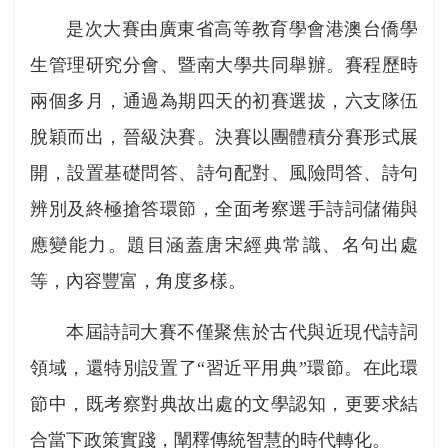
是次大賽由廣東省高等教育學會港澳台僑學
生管理研究分會、暨南大學共同舉辦。賽程歷時
兩個多月，通過為期四天的初賽選拔，六支隊伍
脫穎而出，晉級決賽。決賽以團體積分賽形式展
開，設置基礎問答、詩句配對、風險問答、詩句
辨別及終極搶答環節，全面考察選手詩詞儲備與
應變能力。題目涵蓋唐宋經典常識、名句出處
等，內容豐富，角度多樣。
本屆詩詞大賽不僅聚焦於古代與近現代詩詞
領域，還特別設置了“習近平用典”環節。在此環
節中，既考察對典故出處的文學認知，更要求結
合當下政策實踐，闡釋傳統智慧的時代轉化。