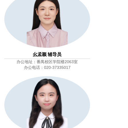
幺孟颖 辅导员
办公地址：番禺校区学院楼2063室
办公电话：020-37335017