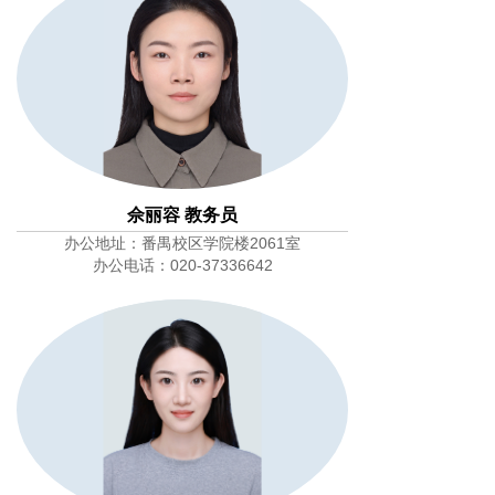
佘丽容 教务员
办公地址：番禺校区学院楼2061室
办公电话：020-37336642