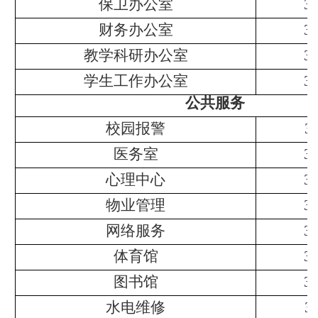
保卫办公室
3
财务办公室
3
教学科研办公室
3
学生工作办公室
3
公共服务
校园报警
3
医务室
3
心理中心
3
物业管理
3
网络服务
3
体育馆
3
图书馆
3
水电维修
3