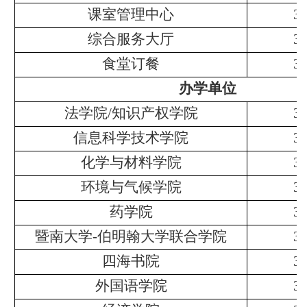
课室管理中心
3
综合服务大厅
3
食堂订餐
3
办学单位
法学院
/知识产权学院
3
信息科学技术学院
3
化学与材料学院
3
环境与气候学院
3
药学院
3
暨南大学
-伯明翰大学联合学院
3
四海书院
3
外国语学院
3